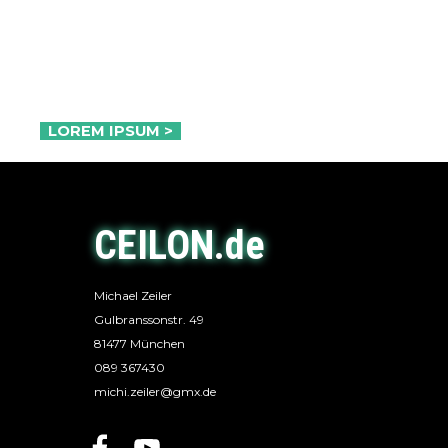
Duis aute irure dolor in reprehenderit in voluptate velit
esse
cillum dolore eu fugiat nulla pariatur.
Excepteur
sint occaecat cupidatat non proident, sunt in culpa qui
officia deserunt mollit anim id est laborum.
LOREM IPSUM >
CEILON.de
Michael Zeiler
Gulbranssonstr. 49
81477 München
089 367430
michi.zeiler@gmx.de