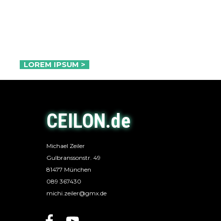
Duis aute irure dolor in reprehenderit in voluptate velit
esse
cillum dolore eu fugiat nulla pariatur.
Excepteur
sint occaecat cupidatat non proident, sunt in culpa qui
officia deserunt mollit anim id est laborum.
LOREM IPSUM >
CEILON.de
Michael Zeiler
Gulbranssonstr. 49
81477 München
089 367430
michi.zeiler@gmx.de