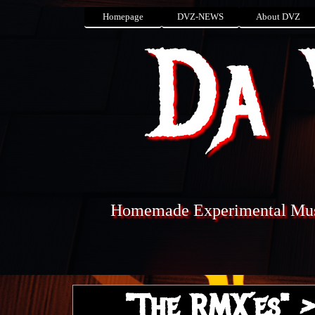
Homepage
DVZ-NEWS
About DVZ
Da 
Homemade Experimental Mu
"The RMX´es" >