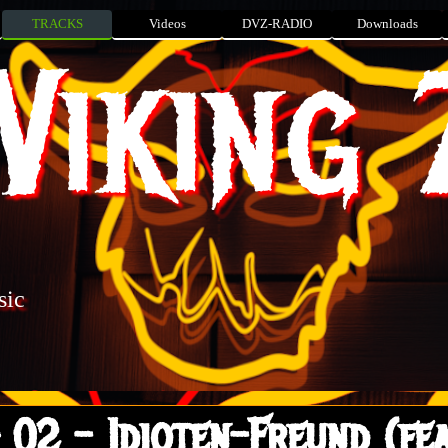
TRACKS
Videos
DVZ-RADIO
Downloads
Viking 
sic
 02 - Idioten-Freund (fea