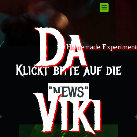
Da 
Homemade Experiment
Klickt bitte auf die
Viki
"NEWS"