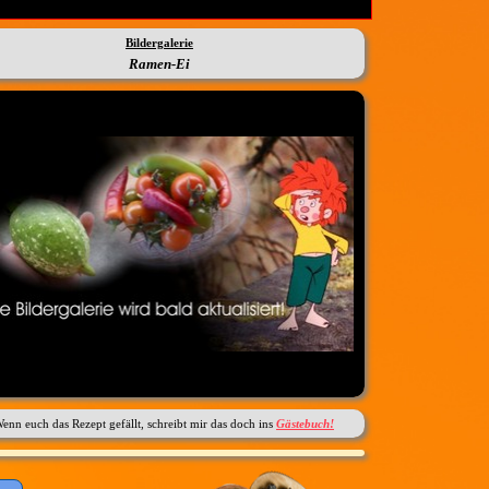
Bildergalerie
Ramen-Ei
enn euch das Rezept gefällt, schreibt mir das doch ins
Gästebuch!