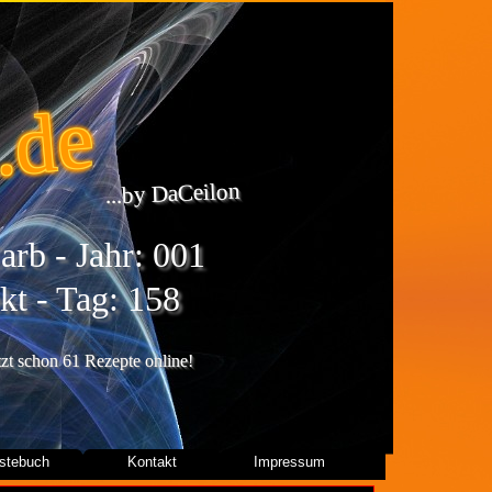
.de
...by DaCeilon
rb - Jahr: 001
kt - Tag: 158
etzt schon 61 Rezepte online!
stebuch
Kontakt
Impressum