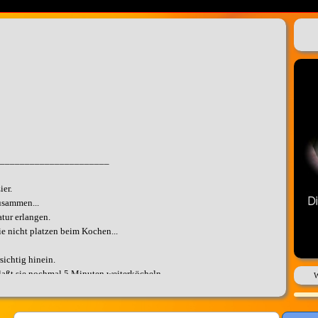
______________________
ier.
usammen...
tur erlangen.
ie nicht platzen beim Kochen...
sichtig hinein.
 laßt sie nochmal 5 Minuten weiterköcheln.
W
sieb und schreckt sie mit kalten Wasser ab. Danach schält ihr sie