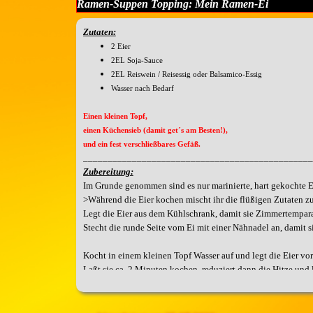
Ramen-Suppen Topping: Mein Ramen-Ei
Zutaten:
2 Eier
2EL Soja-Sauce
2EL Reiswein / Reisessig oder Balsamico-Essig
Wasser nach Bedarf
Einen kleinen Topf,
einen Küchensieb (damit get´s am Besten!),
und ein fest verschließbares Gefäß.
_______________________________________________
Zubereitung:
Im Grunde genommen sind es nur marinierte, hart gekochte E
>Während die Eier kochen mischt ihr die flüßigen Zutaten z
Legt die Eier aus dem Kühlschrank, damit sie Zimmertempara
Stecht die runde Seite vom Ei mit einer Nähnadel an, damit s
Kocht in einem kleinen Topf Wasser auf und legt die Eier vor
Laßt sie ca. 2 Minuten kochen, reduziert dann die Hitze und
Nachdem die Zeit verstrichen ist, gebt die Eier in den Küchen
vorsichtig.