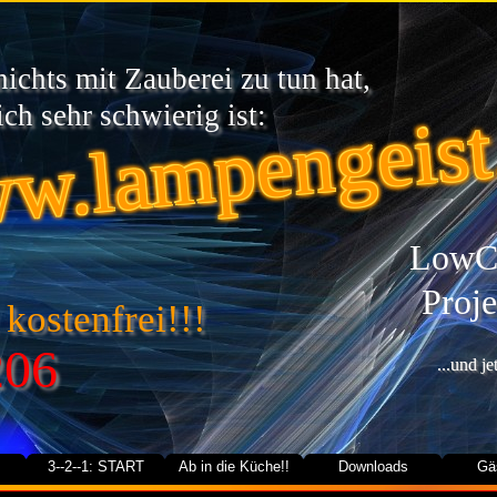
chts mit Zauberei zu tun hat,
w.lampengeist
ch sehr schwierig ist:
LowCa
Proje
 kostenfrei!!!
206
...und j
3--2--1: START
Ab in die Küche!!
Downloads
Gä