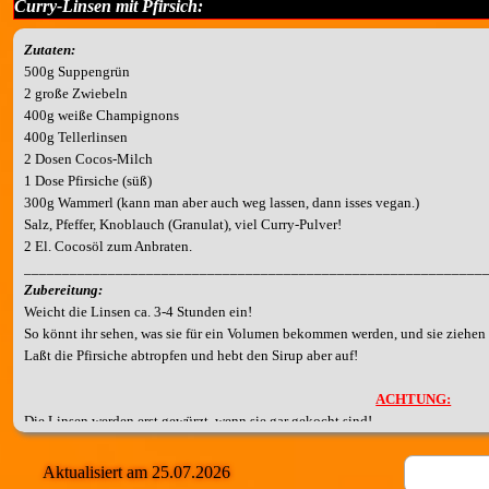
Curry-Linsen mit Pfirsich:
Zutaten:
500g Suppengrün
2 große Zwiebeln
400g weiße Champignons
400g Tellerlinsen
2 Dosen Cocos-Milch
1 Dose Pfirsiche (süß)
300g Wammerl (kann man aber auch weg lassen, dann isses vegan.)
Salz, Pfeffer, Knoblauch (Granulat), viel Curry-Pulver!
2 El. Cocosöl zum Anbraten.
____________________________________________________________
Zubereitung:
Weicht die Linsen ca. 3-4 Stunden ein!
So könnt ihr sehen, was sie für ein Volumen
bekommen werden, und sie ziehen
Laßt die Pfirsiche abtropfen und hebt den Sirup aber auf!
ACHTUNG:
Die Linsen werden erst gewürzt, wenn sie gar gekocht sind!
Vorzeitiges salzen kann dazu führen, dass sie nicht weich werden!
Aktualisiert am 25.07.2026