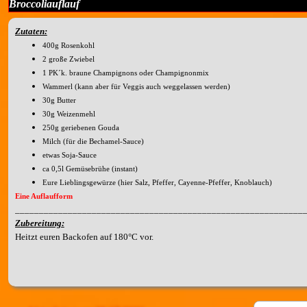
Broccoliauflauf
Zutaten:
400g Rosenkohl
2 große Zwiebel
1 PK´k. braune Champignons oder Champignonmix
Wammerl (kann aber für Veggis auch weggelassen werden)
30g Butter
30g Weizenmehl
250g geriebenen Gouda
Milch (für die Bechamel-Sauce)
etwas Soja-Sauce
ca 0,5l Gemüsebrühe (instant)
Eure Lieblingsgewürze (hier Salz, Pfeffer, Cayenne-Pfeffer, Knoblauch)
Eine Auflaufform
____________________________________________________________
Zubereitung:
Heitzt euren Backofen auf 180°C vor.
Viel Spaß beim Ausprobieren.