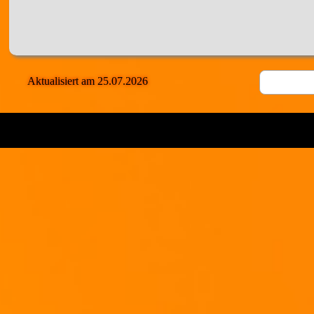
____________________________________________________________
Ist eigentlich kein "Rezept".
Wascht die Kartoffeln. Wer mag, kann die Schale dran lassen...
Schneidet eine "Kappe" der Kartoffel ca. 1cm-1,5cm ab.
Dreht nun vorsichtig den Radischneider in die Kartoffel und dreht in durch.
Die entstandene Spirale zieht ihr auseinander und legt sie auf ein Backblech.
Aktualisiert am 25.07.2026
Nun könnt Ihr etwas Öl drüberträufeln und danach salzen, pfeffern...
Der Ofen kann auf 200° Grad (Umluft) vorgeheitzt werden.
Schiebt das Backblech in die Röhre und dreht zurück auf ca. 160° Umluft.
Jetzt immer ein kleines Auge auf die Kartoffeln haben, bis sie die Bräune
angenommen haben, die euch gefällt.