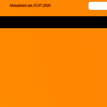
Aktualisiert am 25.07.2026
Jetzt laßt alles ca. 50 Minuten Kochen!
Nachdem die Zeit vergangen ist, zerstapft alles mit einem Karoffelstampfer (so 
sind) und gebt den Mascarpone dazu...
Wer möchte püriert alles mit einem Pürierstab weiter, bis die Konsistenz gefällt
Jetzt schneidet jetzt noch den Lauch in feine Ringe und streut ihn ein.