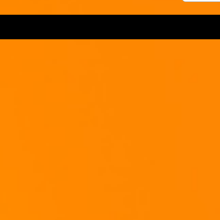
Nehmt die "Pizza" aus dem Ofen und laßt sie etwas abkühlen.
Danach roltt ihr alles zusammen und laßt die Rolle auf der "Naht" komplett a
Jetzt nur noch in beliebig dicke Scheiben schneiden und genießen!