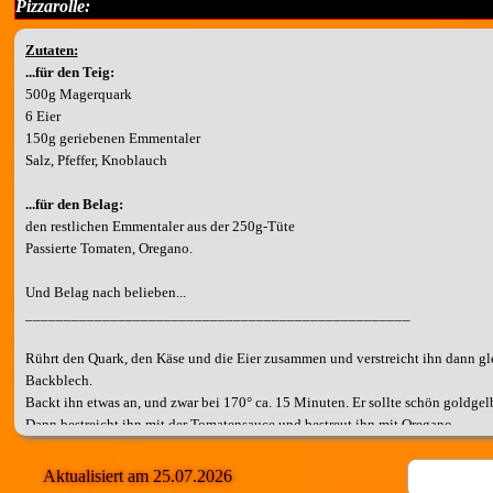
Pizzarolle:
Zutaten:
...für den Teig:
500g Magerquark
6 Eier
150g geriebenen Emmentaler
Salz, Pfeffer, Knoblauch
...für den Belag:
den restlichen Emmentaler aus der 250g-Tüte
Passierte Tomaten, Oregano.
Und Belag nach belieben...
__________________________________________________
Rührt den Quark, den Käse und die Eier zusammen und verstreicht ihn dann gl
Backblech.
Backt ihn etwas an, und zwar bei 170° ca. 15 Minuten. Er sollte schön goldgelb
Dann bestreicht ihn mit der Tomatensauce und bestreut ihn mit Oregano.
Jetzt könnt ihr den Restlichen Belag gleichmäßig darauf verteilen.
Zum Abschluß noch der restliche Käse.
Aktualisiert am 25.07.2026
Schaltet den Ofen zurück auf 150° und backt alles nochmal 15 Minuten.