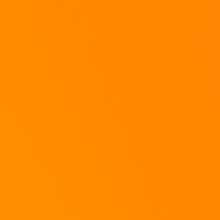
Bratet zuers die Zwiebeln an und gebt, wenn sie etwas Farbe gezogen haben,
das Wurzelgemüse mit dazu und laßt auch das etwas angehen.
In der Zwischenzeit könnt ihr den Paprika und den Knoblauch in kleine Würfe
schneiden.
____________________________________________________________
Die Knoblauchzehen braucht ihr nur etwas mit dem Messer andrücken, dann
platzt die Schale von ganz alleine ab. Danach nur die Spitzen abschneiden
und Die Zehe ist von ihrem Kleid befreit. Danach einfach in "feine" Scheibche