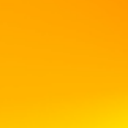
____________________________________________________________
Legt den Deckel auf den Topf und laßt alles erst einmal eine Stunde kochen.
Es macht nichts, wenn das gemüse etwas "verkocht" weil es hier nur um den
Geschmack der "Brühe" geht.
____________________________________________________________
Nachdem die Stunde um ist könnt ihr mit dem Abschmecken anfangen.
Salz, Pfeffer, gemahlener (grober) Pfeffer, Cayenne-Pfeffer und ganz wichtig:
Der Kreuzkümmel!
____________________________________________________________
Jetzt fügt ihr die restlichen Zutaten dazu und laßt es nochmal eine Stunde
auf kleiner Flamme kochen