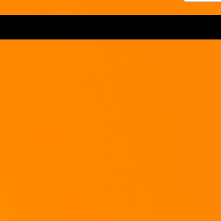
Das Geheimnis zu jedem guten Chilli ist die ZEIT!
Wenn Ihr das Chilli z.B. für eine Party braucht dann bereitet es schon einen
Tag früher zu, und laßt es über Nacht einfach (natürlich ausgeschaltet) auf
dem Herd stehen...
____________________________________________________________
Zubereitung 2:
Schneidet zuerst das ganze Wurzel-Gemüse klein.
____________________________________________________________