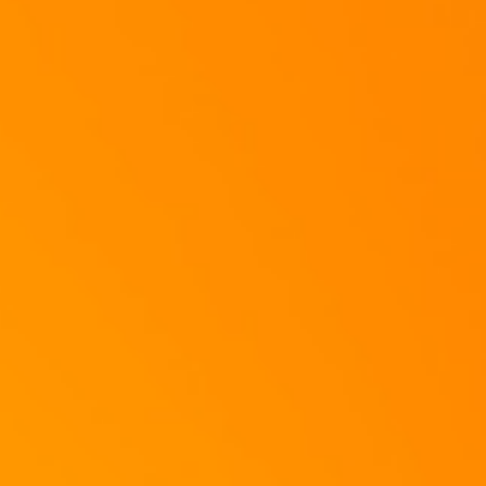
schneiden.
____________________________________________________________
Löscht das Gemüse mit dem Rotwein ab und gebt den Knoblauch und den
Paprika dazu.
____________________________________________________________
Wenn sich der Rotwein etwas einreduziert hat, könnt ihr die Tomaten dazu
geben.