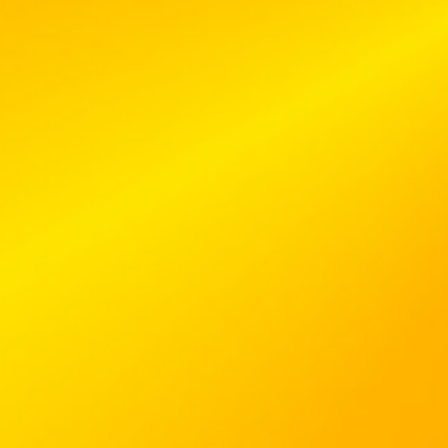
____________________________________________________________
Danach endgültig abschmecken und den Herd ausschalten.
Bei geschloßenem Deckel könnt ihr das Chilli getrost über Nacht auf dem Her
stehen lassen!
____________________________________________________________
Am nächsten Tag wieder langsam erwärmen und einfach weiter ziehen lassen.
NICHT MEHR KOCHEN LASSEN!
____________________________________________________________
Dann sevieren: