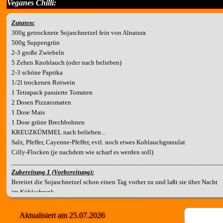
Veganes Chilli:
Zutaten:
300g getrocknete Sojaschnetzel fein von Alnatura
500g Suppengrün
2-3 große Zwiebeln
5 Zehen Knoblauch (oder nach belieben)
2-3 schöne Paprika
1/2l trockenen Rotwein
1 Tetrapack passierte Tomaten
2 Dosen Pizzatomaten
1 Dose Mais
1 Dose grüne Brechbohnen
KREUZKÜMMEL nach belieben...
Salz, Pfeffer, Cayenne-Pfeffer, evtl. noch etwes Koblauchgranulat
Cilly-Flocken (je nachdem wie scharf es werden soll)
____________________________________________________________
Zubereitung 1 (Vorbereitung):
Bereitet die Sojaschnetzel schon einen Tag vorher zu und laßt sie über Nacht
im Kühlschrank.
Aktualisiert am 25.07.2026